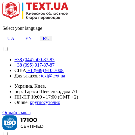
Select your language
UA
EN
RU
+38 (044) 500-87-87
+38 (095) 917-87-87
США
+1 (949) 910-7008
Для заказов:
text@text.ua
Украина, Киев,
пер. Тараса Шевченко, дом 7/1
ПН-ПТ 10:00 - 17:00 (GMT +2)
Online:
круглосуточно
Онлайн-заказ