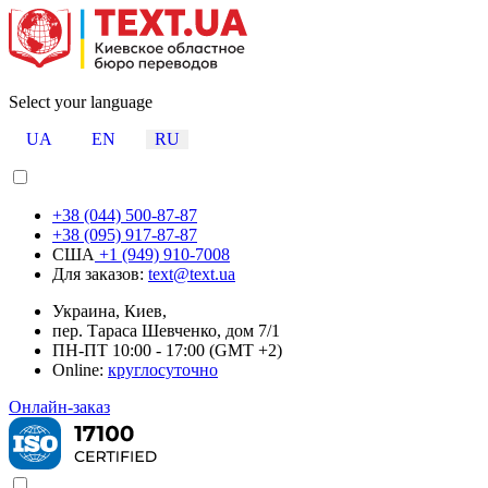
Select your language
UA
EN
RU
+38 (044) 500-87-87
+38 (095) 917-87-87
США
+1 (949) 910-7008
Для заказов:
text@text.ua
Украина, Киев,
пер. Тараса Шевченко, дом 7/1
ПН-ПТ 10:00 - 17:00 (GMT +2)
Online:
круглосуточно
Онлайн-заказ