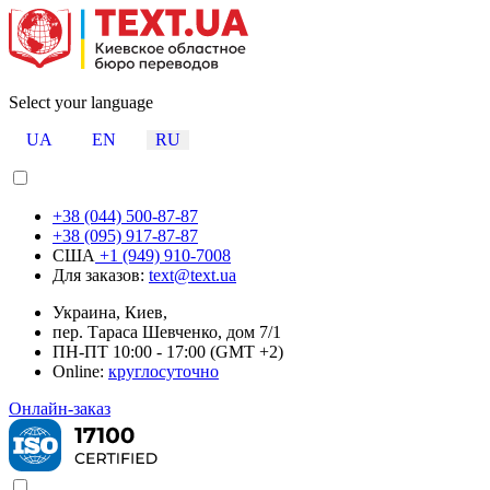
Select your language
UA
EN
RU
+38 (044) 500-87-87
+38 (095) 917-87-87
США
+1 (949) 910-7008
Для заказов:
text@text.ua
Украина, Киев,
пер. Тараса Шевченко, дом 7/1
ПН-ПТ 10:00 - 17:00 (GMT +2)
Online:
круглосуточно
Онлайн-заказ