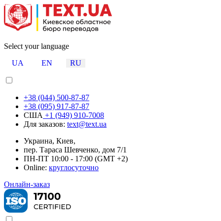
Select your language
UA
EN
RU
+38 (044) 500-87-87
+38 (095) 917-87-87
США
+1 (949) 910-7008
Для заказов:
text@text.ua
Украина, Киев,
пер. Тараса Шевченко, дом 7/1
ПН-ПТ 10:00 - 17:00 (GMT +2)
Online:
круглосуточно
Онлайн-заказ