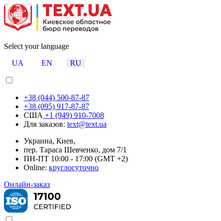
Select your language
UA
EN
RU
+38 (044) 500-87-87
+38 (095) 917-87-87
США
+1 (949) 910-7008
Для заказов:
text@text.ua
Украина, Киев,
пер. Тараса Шевченко, дом 7/1
ПН-ПТ 10:00 - 17:00 (GMT +2)
Online:
круглосуточно
Онлайн-заказ