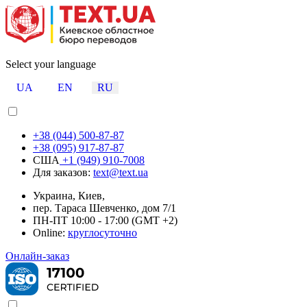
Select your language
UA
EN
RU
+38 (044) 500-87-87
+38 (095) 917-87-87
США
+1 (949) 910-7008
Для заказов:
text@text.ua
Украина, Киев,
пер. Тараса Шевченко, дом 7/1
ПН-ПТ 10:00 - 17:00 (GMT +2)
Online:
круглосуточно
Онлайн-заказ