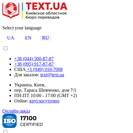
Select your language
UA
EN
RU
+38 (044) 500-87-87
+38 (095) 917-87-87
США
+1 (949) 910-7008
Для заказов:
text@text.ua
Украина, Киев,
пер. Тараса Шевченко, дом 7/1
ПН-ПТ 10:00 - 17:00 (GMT +2)
Online:
круглосуточно
Онлайн-заказ