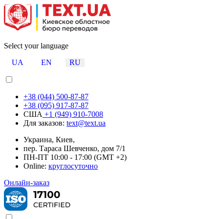
Select your language
UA
EN
RU
+38 (044) 500-87-87
+38 (095) 917-87-87
США
+1 (949) 910-7008
Для заказов:
text@text.ua
Украина, Киев,
пер. Тараса Шевченко, дом 7/1
ПН-ПТ 10:00 - 17:00 (GMT +2)
Online:
круглосуточно
Онлайн-заказ