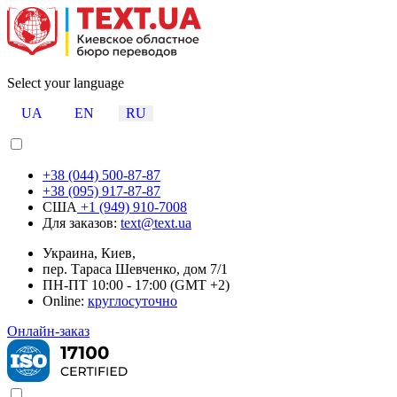
Select your language
UA
EN
RU
+38 (044) 500-87-87
+38 (095) 917-87-87
США
+1 (949) 910-7008
Для заказов:
text@text.ua
Украина, Киев,
пер. Тараса Шевченко, дом 7/1
ПН-ПТ 10:00 - 17:00 (GMT +2)
Online:
круглосуточно
Онлайн-заказ