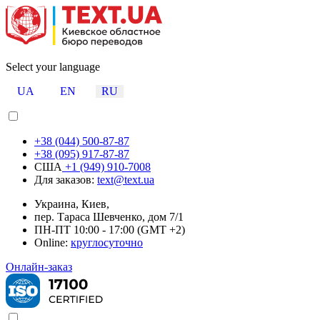
Select your language
UA
EN
RU
+38 (044) 500-87-87
+38 (095) 917-87-87
США
+1 (949) 910-7008
Для заказов:
text@text.ua
Украина, Киев,
пер. Тараса Шевченко, дом 7/1
ПН-ПТ 10:00 - 17:00 (GMT +2)
Online:
круглосуточно
Онлайн-заказ