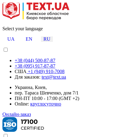
Select your language
UA
EN
RU
+38 (044) 500-87-87
+38 (095) 917-87-87
США
+1 (949) 910-7008
Для заказов:
text@text.ua
Украина, Киев,
пер. Тараса Шевченко, дом 7/1
ПН-ПТ 10:00 - 17:00 (GMT +2)
Online:
круглосуточно
Онлайн-заказ