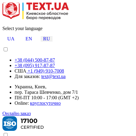
Select your language
UA
EN
RU
+38 (044) 500-87-87
+38 (095) 917-87-87
США
+1 (949) 910-7008
Для заказов:
text@text.ua
Украина, Киев,
пер. Тараса Шевченко, дом 7/1
ПН-ПТ 10:00 - 17:00 (GMT +2)
Online:
круглосуточно
Онлайн-заказ