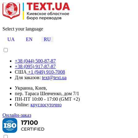
Select your language
UA
EN
RU
+38 (044) 500-87-87
+38 (095) 917-87-87
США
+1 (949) 910-7008
Для заказов:
text@text.ua
Украина, Киев,
пер. Тараса Шевченко, дом 7/1
ПН-ПТ 10:00 - 17:00 (GMT +2)
Online:
круглосуточно
Онлайн-заказ