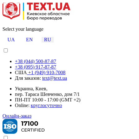
Select your language
UA
EN
RU
+38 (044) 500-87-87
+38 (095) 917-87-87
США
+1 (949) 910-7008
Для заказов:
text@text.ua
Украина, Киев,
пер. Тараса Шевченко, дом 7/1
ПН-ПТ 10:00 - 17:00 (GMT +2)
Online:
круглосуточно
Онлайн-заказ