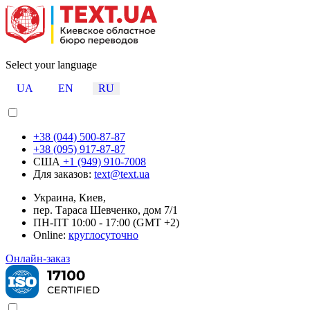
Select your language
UA
EN
RU
+38 (044) 500-87-87
+38 (095) 917-87-87
США
+1 (949) 910-7008
Для заказов:
text@text.ua
Украина, Киев,
пер. Тараса Шевченко, дом 7/1
ПН-ПТ 10:00 - 17:00 (GMT +2)
Online:
круглосуточно
Онлайн-заказ