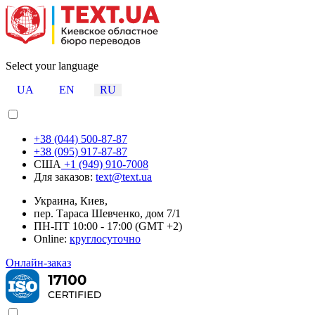
Select your language
UA
EN
RU
+38 (044) 500-87-87
+38 (095) 917-87-87
США
+1 (949) 910-7008
Для заказов:
text@text.ua
Украина, Киев,
пер. Тараса Шевченко, дом 7/1
ПН-ПТ 10:00 - 17:00 (GMT +2)
Online:
круглосуточно
Онлайн-заказ