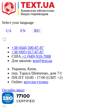
Select your language
UA
EN
RU
+38 (044) 500-87-87
+38 (095) 917-87-87
США
+1 (949) 910-7008
Для заказов:
text@text.ua
Украина, Киев,
пер. Тараса Шевченко, дом 7/1
ПН-ПТ 10:00 - 17:00 (GMT +2)
Online:
круглосуточно
Онлайн-заказ