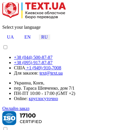
Select your language
UA
EN
RU
+38 (044) 500-87-87
+38 (095) 917-87-87
США
+1 (949) 910-7008
Для заказов:
text@text.ua
Украина, Киев,
пер. Тараса Шевченко, дом 7/1
ПН-ПТ 10:00 - 17:00 (GMT +2)
Online:
круглосуточно
Онлайн-заказ