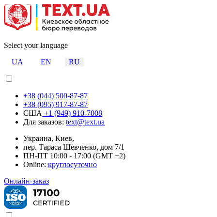
Select your language
UA
EN
RU
+38 (044) 500-87-87
+38 (095) 917-87-87
США
+1 (949) 910-7008
Для заказов:
text@text.ua
Украина, Киев,
пер. Тараса Шевченко, дом 7/1
ПН-ПТ 10:00 - 17:00 (GMT +2)
Online:
круглосуточно
Онлайн-заказ