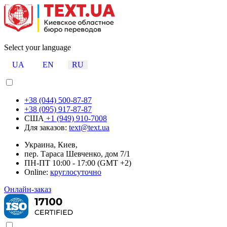
Select your language
UA
EN
RU
+38 (044) 500-87-87
+38 (095) 917-87-87
США
+1 (949) 910-7008
Для заказов:
text@text.ua
Украина, Киев,
пер. Тараса Шевченко, дом 7/1
ПН-ПТ 10:00 - 17:00 (GMT +2)
Online:
круглосуточно
Онлайн-заказ