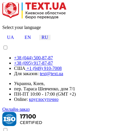
Select your language
UA
EN
RU
+38 (044) 500-87-87
+38 (095) 917-87-87
США
+1 (949) 910-7008
Для заказов:
text@text.ua
Украина, Киев,
пер. Тараса Шевченко, дом 7/1
ПН-ПТ 10:00 - 17:00 (GMT +2)
Online:
круглосуточно
Онлайн-заказ