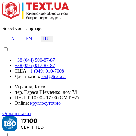
Select your language
UA
EN
RU
+38 (044) 500-87-87
+38 (095) 917-87-87
США
+1 (949) 910-7008
Для заказов:
text@text.ua
Украина, Киев,
пер. Тараса Шевченко, дом 7/1
ПН-ПТ 10:00 - 17:00 (GMT +2)
Online:
круглосуточно
Онлайн-заказ