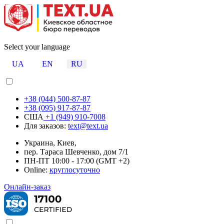
Select your language
UA
EN
RU
+38 (044) 500-87-87
+38 (095) 917-87-87
США
+1 (949) 910-7008
Для заказов:
text@text.ua
Украина, Киев,
пер. Тараса Шевченко, дом 7/1
ПН-ПТ 10:00 - 17:00 (GMT +2)
Online:
круглосуточно
Онлайн-заказ