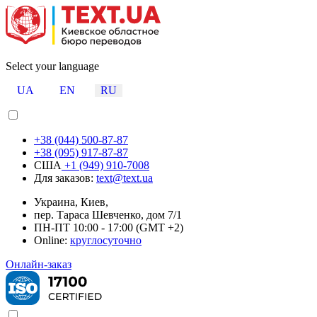
Select your language
UA
EN
RU
+38 (044) 500-87-87
+38 (095) 917-87-87
США
+1 (949) 910-7008
Для заказов:
text@text.ua
Украина, Киев,
пер. Тараса Шевченко, дом 7/1
ПН-ПТ 10:00 - 17:00 (GMT +2)
Online:
круглосуточно
Онлайн-заказ