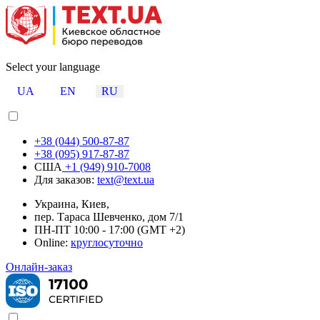
Select your language
UA
EN
RU
+38 (044) 500-87-87
+38 (095) 917-87-87
США
+1 (949) 910-7008
Для заказов:
text@text.ua
Украина, Киев,
пер. Тараса Шевченко, дом 7/1
ПН-ПТ 10:00 - 17:00 (GMT +2)
Online:
круглосуточно
Онлайн-заказ