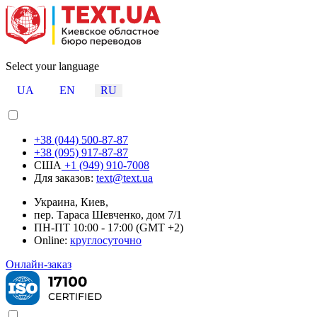
Select your language
UA
EN
RU
+38 (044) 500-87-87
+38 (095) 917-87-87
США
+1 (949) 910-7008
Для заказов:
text@text.ua
Украина, Киев,
пер. Тараса Шевченко, дом 7/1
ПН-ПТ 10:00 - 17:00 (GMT +2)
Online:
круглосуточно
Онлайн-заказ