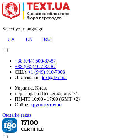
Select your language
UA
EN
RU
+38 (044) 500-87-87
+38 (095) 917-87-87
США
+1 (949) 910-7008
Для заказов:
text@text.ua
Украина, Киев,
пер. Тараса Шевченко, дом 7/1
ПН-ПТ 10:00 - 17:00 (GMT +2)
Online:
круглосуточно
Онлайн-заказ