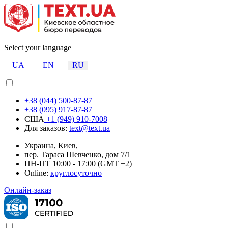
Select your language
UA
EN
RU
+38 (044) 500-87-87
+38 (095) 917-87-87
США
+1 (949) 910-7008
Для заказов:
text@text.ua
Украина, Киев,
пер. Тараса Шевченко, дом 7/1
ПН-ПТ 10:00 - 17:00 (GMT +2)
Online:
круглосуточно
Онлайн-заказ