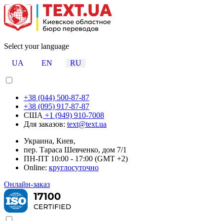
Select your language
UA
EN
RU
+38 (044) 500-87-87
+38 (095) 917-87-87
США
+1 (949) 910-7008
Для заказов:
text@text.ua
Украина, Киев,
пер. Тараса Шевченко, дом 7/1
ПН-ПТ 10:00 - 17:00 (GMT +2)
Online:
круглосуточно
Онлайн-заказ