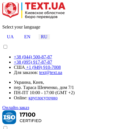
Select your language
UA
EN
RU
+38 (044) 500-87-87
+38 (095) 917-87-87
США
+1 (949) 910-7008
Для заказов:
text@text.ua
Украина, Киев,
пер. Тараса Шевченко, дом 7/1
ПН-ПТ 10:00 - 17:00 (GMT +2)
Online:
круглосуточно
Онлайн-заказ