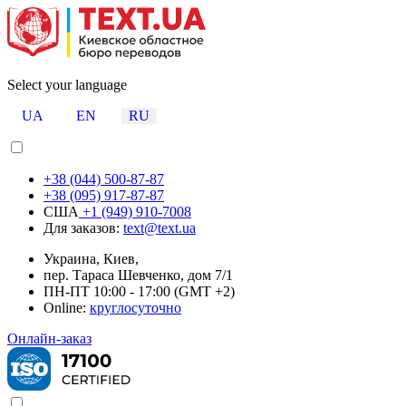
Select your language
UA
EN
RU
+38 (044) 500-87-87
+38 (095) 917-87-87
США
+1 (949) 910-7008
Для заказов:
text@text.ua
Украина, Киев,
пер. Тараса Шевченко, дом 7/1
ПН-ПТ 10:00 - 17:00 (GMT +2)
Online:
круглосуточно
Онлайн-заказ