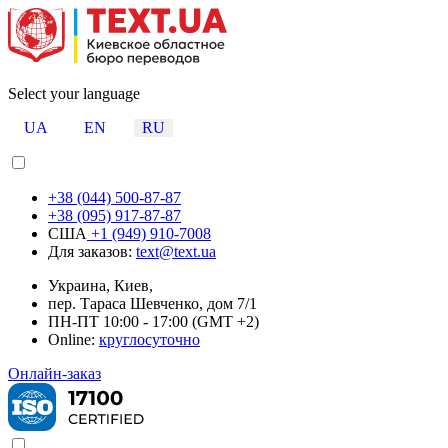
Select your language
UA
EN
RU
+38 (044) 500-87-87
+38 (095) 917-87-87
США
+1 (949) 910-7008
Для заказов:
text@text.ua
Украина, Киев,
пер. Тараса Шевченко, дом 7/1
ПН-ПТ 10:00 - 17:00 (GMT +2)
Online:
круглосуточно
Онлайн-заказ