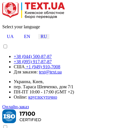
Select your language
UA
EN
RU
+38 (044) 500-87-87
+38 (095) 917-87-87
США
+1 (949) 910-7008
Для заказов:
text@text.ua
Украина, Киев,
пер. Тараса Шевченко, дом 7/1
ПН-ПТ 10:00 - 17:00 (GMT +2)
Online:
круглосуточно
Онлайн-заказ