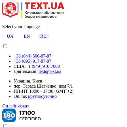
Select your language
UA
EN
RU
+38 (044) 500-87-87
+38 (095) 917-87-87
США
+1 (949) 910-7008
Для заказов:
text@text.ua
Украина, Киев,
пер. Тараса Шевченко, дом 7/1
ПН-ПТ 10:00 - 17:00 (GMT +2)
Online:
круглосуточно
Онлайн-заказ