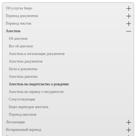
Об услугах бюро
Перевод документов
Перевод текстов
Апостиль
Об апостиле
Все об апостиле
Апостиль и легализация документов
Апостиль документов
Цели и документы
Апостиль диплома
Апостиль на свидетельство о рождении
Апостиль на справку о несудимости
Сопустствующие
Бюро переводов апостиль
Перевод апостиля
Легализация
Нотариальный перевод