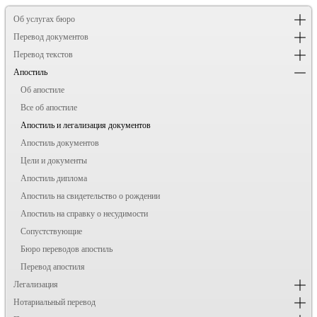
Об услугах бюро
Перевод документов
Перевод текстов
Апостиль
Об апостиле
Все об апостиле
Апостиль и легализация документов
Апостиль документов
Цели и документы
Апостиль диплома
Апостиль на свидетельство о рождении
Апостиль на справку о несудимости
Сопустствующие
Бюро переводов апостиль
Перевод апостиля
Легализация
Нотариальный перевод