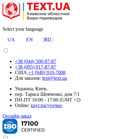
Select your language
UA
EN
RU
+38 (044) 500-87-87
+38 (095) 917-87-87
США
+1 (949) 910-7008
Для заказов:
text@text.ua
Украина, Киев,
пер. Тараса Шевченко, дом 7/1
ПН-ПТ 10:00 - 17:00 (GMT +2)
Online:
круглосуточно
Онлайн-заказ