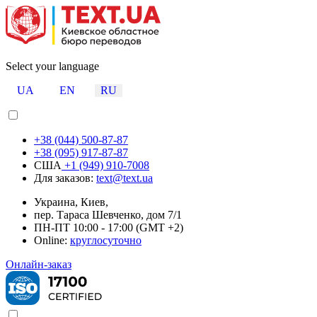
Select your language
UA
EN
RU
+38 (044) 500-87-87
+38 (095) 917-87-87
США
+1 (949) 910-7008
Для заказов:
text@text.ua
Украина, Киев,
пер. Тараса Шевченко, дом 7/1
ПН-ПТ 10:00 - 17:00 (GMT +2)
Online:
круглосуточно
Онлайн-заказ